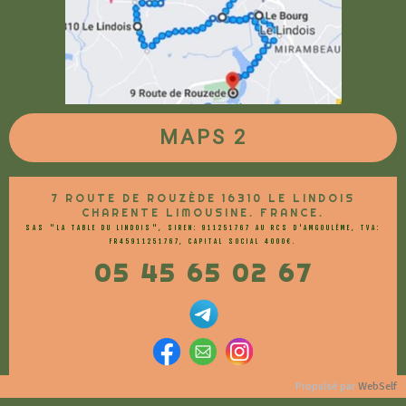
MAPS 2
7 ROUTE DE ROUZÈDE 16310 LE LINDOIS
CHARENTE LIMOUSINE. FRANCE.
SAS "LA TABLE DU LINDOIS", SIREN: 911251767 AU RCS D'AMGOULÈME, TVA:
FR45911251767, CAPITAL SOCIAL 4000€.
05 45 65 02 67
Propulsé par
WebSelf